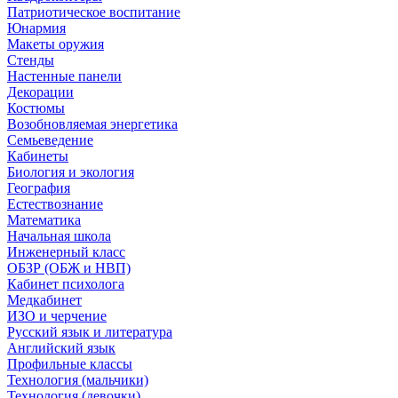
Патриотическое воспитание
Юнармия
Макеты оружия
Стенды
Настенные панели
Декорации
Костюмы
Возобновляемая энергетика
Семьеведение
Кабинеты
Биология и экология
География
Естествознание
Математика
Начальная школа
Инженерный класс
ОБЗР (ОБЖ и НВП)
Кабинет психолога
Медкабинет
ИЗО и черчение
Русский язык и литература
Английский язык
Профильные классы
Технология (мальчики)
Технология (девочки)