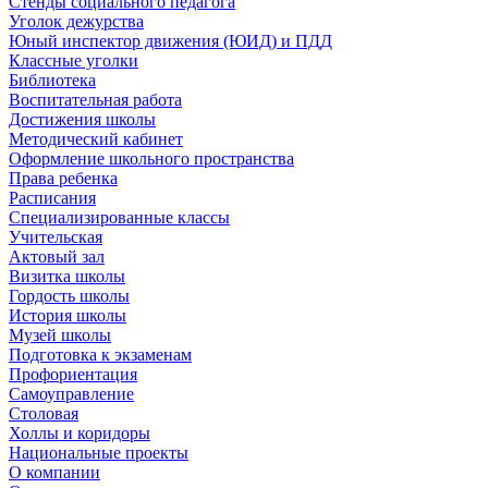
Стенды социального педагога
Уголок дежурства
Юный инспектор движения (ЮИД) и ПДД
Классные уголки
Библиотека
Воспитательная работа
Достижения школы
Методический кабинет
Оформление школьного пространства
Права ребенка
Расписания
Специализированные классы
Учительская
Актовый зал
Визитка школы
Гордость школы
История школы
Музей школы
Подготовка к экзаменам
Профориентация
Самоуправление
Столовая
Холлы и коридоры
Национальные проекты
О компании