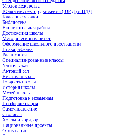
Стенды социального педагога
Уголок дежурства
Юный инспектор движения (ЮИД) и ПДД
Классные уголки
Библиотека
Воспитательная работа
Достижения школы
Методический кабинет
Оформление школьного пространства
Права ребенка
Расписания
Специализированные классы
Учительская
Актовый зал
Визитка школы
Гордость школы
История школы
Музей школы
Подготовка к экзаменам
Профориентация
Самоуправление
Столовая
Холлы и коридоры
Национальные проекты
О компании