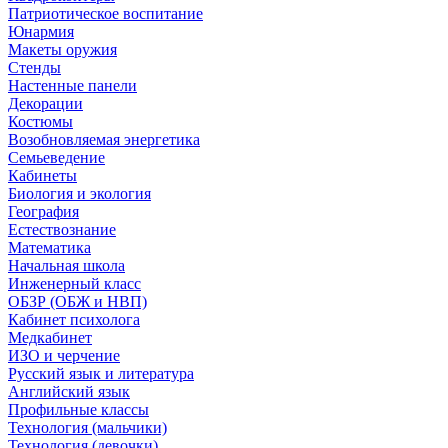
Патриотическое воспитание
Юнармия
Макеты оружия
Стенды
Настенные панели
Декорации
Костюмы
Возобновляемая энергетика
Семьеведение
Кабинеты
Биология и экология
География
Естествознание
Математика
Начальная школа
Инженерный класс
ОБЗР (ОБЖ и НВП)
Кабинет психолога
Медкабинет
ИЗО и черчение
Русский язык и литература
Английский язык
Профильные классы
Технология (мальчики)
Технология (девочки)