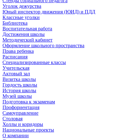
Стенды социального педагога
Уголок дежурства
Юный инспектор движения (ЮИД) и ПДД
Классные уголки
Библиотека
Воспитательная работа
Достижения школы
Методический кабинет
Оформление школьного пространства
Права ребенка
Расписания
Специализированные классы
Учительская
Актовый зал
Визитка школы
Гордость школы
История школы
Музей школы
Подготовка к экзаменам
Профориентация
Самоуправление
Столовая
Холлы и коридоры
Национальные проекты
О компании