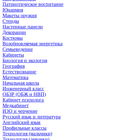
Патриотическое воспитание
Юнармия
Макеты оружия
Стенды
Настенные панели
Декорации
Костюмы
Возобновляемая энергетика
Семьеведение
Кабинеты
Биология и экология
География
Естествознание
Математика
Начальная школа
Инженерный класс
ОБЗР (ОБЖ и НВП)
Кабинет психолога
Медкабинет
ИЗО и черчение
Русский язык и литература
Английский язык
Профильные классы
Технология (мальчики)
Технология (девочки)