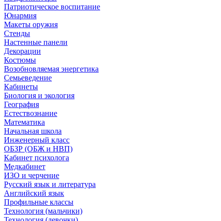
Патриотическое воспитание
Юнармия
Макеты оружия
Стенды
Настенные панели
Декорации
Костюмы
Возобновляемая энергетика
Семьеведение
Кабинеты
Биология и экология
География
Естествознание
Математика
Начальная школа
Инженерный класс
ОБЗР (ОБЖ и НВП)
Кабинет психолога
Медкабинет
ИЗО и черчение
Русский язык и литература
Английский язык
Профильные классы
Технология (мальчики)
Технология (девочки)