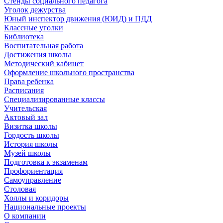
Стенды социального педагога
Уголок дежурства
Юный инспектор движения (ЮИД) и ПДД
Классные уголки
Библиотека
Воспитательная работа
Достижения школы
Методический кабинет
Оформление школьного пространства
Права ребенка
Расписания
Специализированные классы
Учительская
Актовый зал
Визитка школы
Гордость школы
История школы
Музей школы
Подготовка к экзаменам
Профориентация
Самоуправление
Столовая
Холлы и коридоры
Национальные проекты
О компании