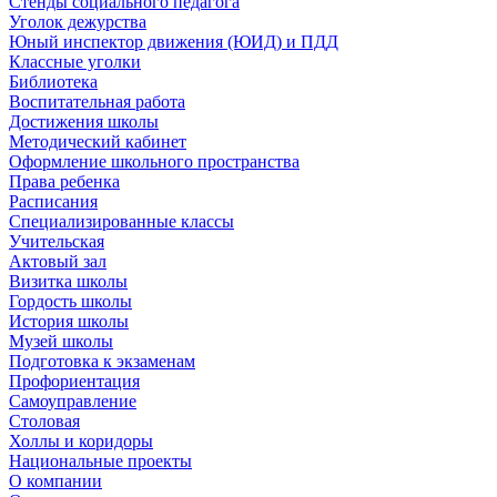
Стенды социального педагога
Уголок дежурства
Юный инспектор движения (ЮИД) и ПДД
Классные уголки
Библиотека
Воспитательная работа
Достижения школы
Методический кабинет
Оформление школьного пространства
Права ребенка
Расписания
Специализированные классы
Учительская
Актовый зал
Визитка школы
Гордость школы
История школы
Музей школы
Подготовка к экзаменам
Профориентация
Самоуправление
Столовая
Холлы и коридоры
Национальные проекты
О компании