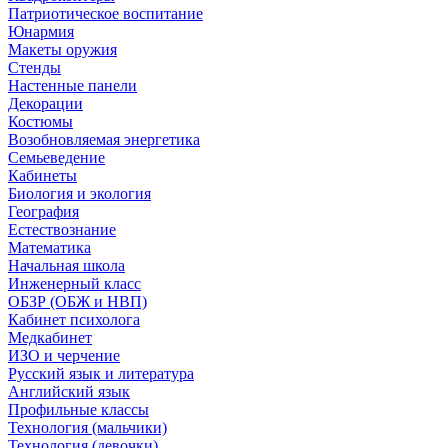
Патриотическое воспитание
Юнармия
Макеты оружия
Стенды
Настенные панели
Декорации
Костюмы
Возобновляемая энергетика
Семьеведение
Кабинеты
Биология и экология
География
Естествознание
Математика
Начальная школа
Инженерный класс
ОБЗР (ОБЖ и НВП)
Кабинет психолога
Медкабинет
ИЗО и черчение
Русский язык и литература
Английский язык
Профильные классы
Технология (мальчики)
Технология (девочки)