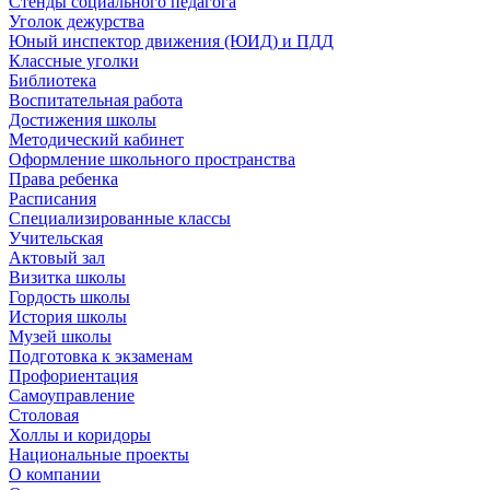
Стенды социального педагога
Уголок дежурства
Юный инспектор движения (ЮИД) и ПДД
Классные уголки
Библиотека
Воспитательная работа
Достижения школы
Методический кабинет
Оформление школьного пространства
Права ребенка
Расписания
Специализированные классы
Учительская
Актовый зал
Визитка школы
Гордость школы
История школы
Музей школы
Подготовка к экзаменам
Профориентация
Самоуправление
Столовая
Холлы и коридоры
Национальные проекты
О компании