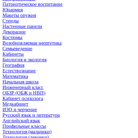
Патриотическое воспитание
Юнармия
Макеты оружия
Стенды
Настенные панели
Декорации
Костюмы
Возобновляемая энергетика
Семьеведение
Кабинеты
Биология и экология
География
Естествознание
Математика
Начальная школа
Инженерный класс
ОБЗР (ОБЖ и НВП)
Кабинет психолога
Медкабинет
ИЗО и черчение
Русский язык и литература
Английский язык
Профильные классы
Технология (мальчики)
Технология (девочки)