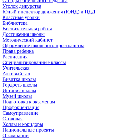
Стенды социального педагога
Уголок дежурства
Юный инспектор движения (ЮИД) и ПДД
Классные уголки
Библиотека
Воспитательная работа
Достижения школы
Методический кабинет
Оформление школьного пространства
Права ребенка
Расписания
Специализированные классы
Учительская
Актовый зал
Визитка школы
Гордость школы
История школы
Музей школы
Подготовка к экзаменам
Профориентация
Самоуправление
Столовая
Холлы и коридоры
Национальные проекты
О компании