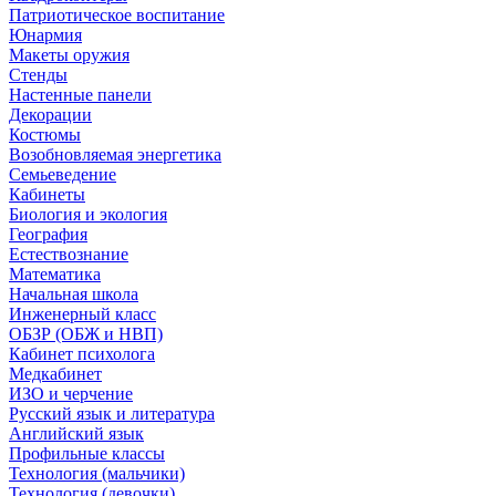
Патриотическое воспитание
Юнармия
Макеты оружия
Стенды
Настенные панели
Декорации
Костюмы
Возобновляемая энергетика
Семьеведение
Кабинеты
Биология и экология
География
Естествознание
Математика
Начальная школа
Инженерный класс
ОБЗР (ОБЖ и НВП)
Кабинет психолога
Медкабинет
ИЗО и черчение
Русский язык и литература
Английский язык
Профильные классы
Технология (мальчики)
Технология (девочки)