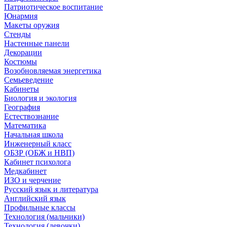
Патриотическое воспитание
Юнармия
Макеты оружия
Стенды
Настенные панели
Декорации
Костюмы
Возобновляемая энергетика
Семьеведение
Кабинеты
Биология и экология
География
Естествознание
Математика
Начальная школа
Инженерный класс
ОБЗР (ОБЖ и НВП)
Кабинет психолога
Медкабинет
ИЗО и черчение
Русский язык и литература
Английский язык
Профильные классы
Технология (мальчики)
Технология (девочки)