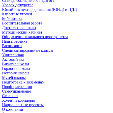
Стенды социального педагога
Уголок дежурства
Юный инспектор движения (ЮИД) и ПДД
Классные уголки
Библиотека
Воспитательная работа
Достижения школы
Методический кабинет
Оформление школьного пространства
Права ребенка
Расписания
Специализированные классы
Учительская
Актовый зал
Визитка школы
Гордость школы
История школы
Музей школы
Подготовка к экзаменам
Профориентация
Самоуправление
Столовая
Холлы и коридоры
Национальные проекты
О компании