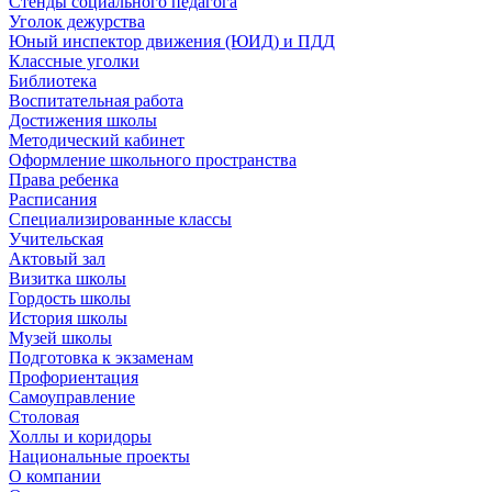
Стенды социального педагога
Уголок дежурства
Юный инспектор движения (ЮИД) и ПДД
Классные уголки
Библиотека
Воспитательная работа
Достижения школы
Методический кабинет
Оформление школьного пространства
Права ребенка
Расписания
Специализированные классы
Учительская
Актовый зал
Визитка школы
Гордость школы
История школы
Музей школы
Подготовка к экзаменам
Профориентация
Самоуправление
Столовая
Холлы и коридоры
Национальные проекты
О компании