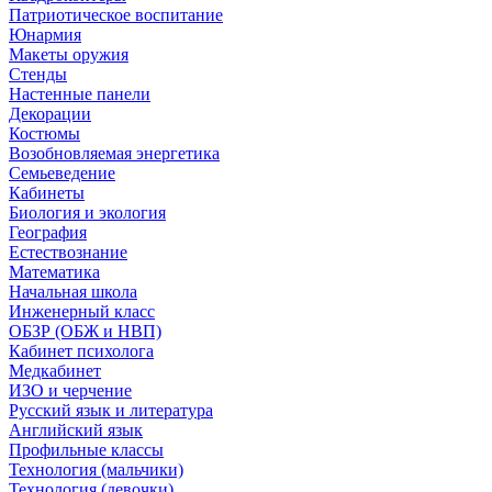
Патриотическое воспитание
Юнармия
Макеты оружия
Стенды
Настенные панели
Декорации
Костюмы
Возобновляемая энергетика
Семьеведение
Кабинеты
Биология и экология
География
Естествознание
Математика
Начальная школа
Инженерный класс
ОБЗР (ОБЖ и НВП)
Кабинет психолога
Медкабинет
ИЗО и черчение
Русский язык и литература
Английский язык
Профильные классы
Технология (мальчики)
Технология (девочки)