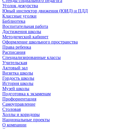
Стенды социального педагога
Уголок дежурства
Юный инспектор движения (ЮИД) и ПДД
Классные уголки
Библиотека
Воспитательная работа
Достижения школы
Методический кабинет
Оформление школьного пространства
Права ребенка
Расписания
Специализированные классы
Учительская
Актовый зал
Визитка школы
Гордость школы
История школы
Музей школы
Подготовка к экзаменам
Профориентация
Самоуправление
Столовая
Холлы и коридоры
Национальные проекты
О компании