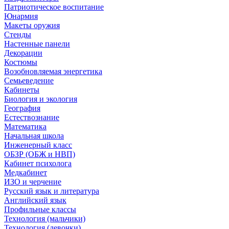
Патриотическое воспитание
Юнармия
Макеты оружия
Стенды
Настенные панели
Декорации
Костюмы
Возобновляемая энергетика
Семьеведение
Кабинеты
Биология и экология
География
Естествознание
Математика
Начальная школа
Инженерный класс
ОБЗР (ОБЖ и НВП)
Кабинет психолога
Медкабинет
ИЗО и черчение
Русский язык и литература
Английский язык
Профильные классы
Технология (мальчики)
Технология (девочки)