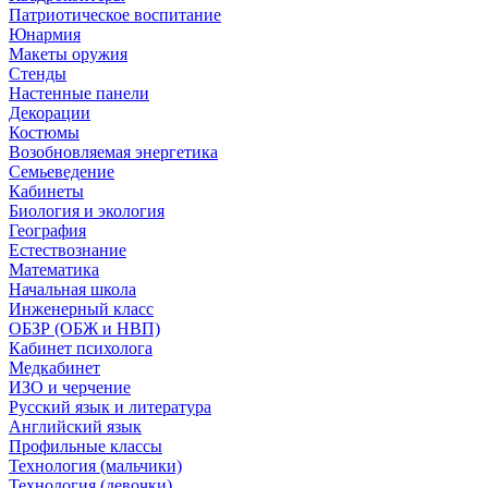
Патриотическое воспитание
Юнармия
Макеты оружия
Стенды
Настенные панели
Декорации
Костюмы
Возобновляемая энергетика
Семьеведение
Кабинеты
Биология и экология
География
Естествознание
Математика
Начальная школа
Инженерный класс
ОБЗР (ОБЖ и НВП)
Кабинет психолога
Медкабинет
ИЗО и черчение
Русский язык и литература
Английский язык
Профильные классы
Технология (мальчики)
Технология (девочки)