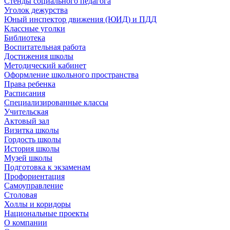
Стенды социального педагога
Уголок дежурства
Юный инспектор движения (ЮИД) и ПДД
Классные уголки
Библиотека
Воспитательная работа
Достижения школы
Методический кабинет
Оформление школьного пространства
Права ребенка
Расписания
Специализированные классы
Учительская
Актовый зал
Визитка школы
Гордость школы
История школы
Музей школы
Подготовка к экзаменам
Профориентация
Самоуправление
Столовая
Холлы и коридоры
Национальные проекты
О компании